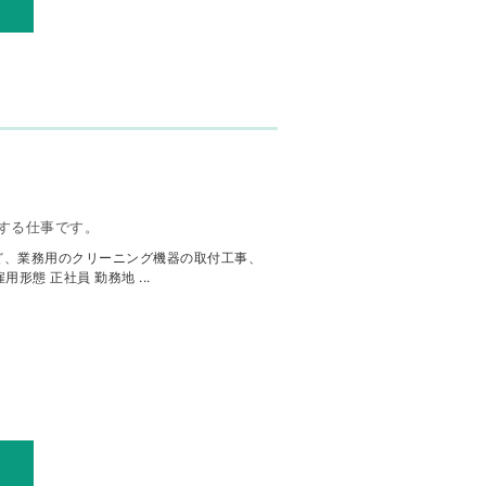
ト
する仕事です。
ど、業務用のクリーニング機器の取付工事、
形態 正社員 勤務地 ...
ト